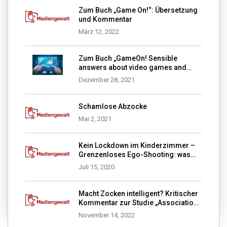
Zum Buch „Game On!“: Übersetzung
und Kommentar
März 12, 2022
Zum Buch „GameOn! Sensible
answers about video games and
media violence“
Dezember 28, 2021
Schamlose Abzocke
Mai 2, 2021
Kein Lockdown im Kinderzimmer –
Grenzenloses Ego-Shooting: was
tun?
Juli 15, 2020
Macht Zocken intelligent? Kritischer
Kommentar zur Studie „Association
of video gaming with cognitive
November 14, 2022
performance among children“