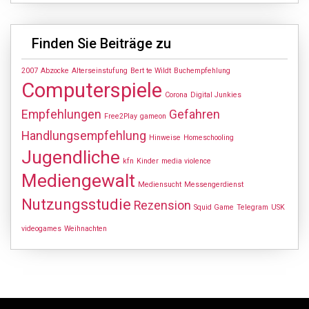
Finden Sie Beiträge zu
2007
Abzocke
Alterseinstufung
Bert te Wildt
Buchempfehlung
Computerspiele
Corona
Digital Junkies
Empfehlungen
Gefahren
Free2Play
gameon
Handlungsempfehlung
Hinweise
Homeschooling
Jugendliche
kfn
Kinder
media violence
Mediengewalt
Mediensucht
Messengerdienst
Nutzungsstudie
Rezension
Squid Game
Telegram
USK
videogames
Weihnachten