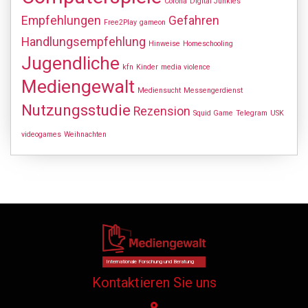
Corona
Digital Junkies
Empfehlungen
Gefahren
Free2Play
gameon
Handlungsempfehlung
Hinweise
Homeschooling
Jugendliche
kfn
Kinder
media violence
Mediengewalt
Mediensucht
Messengerdienst
Nutzungsstudie
Rezension
Squid Game
Telegram
USK
videogames
Weihnachten
Internationale Forschung und Beratung
Kontaktieren Sie uns