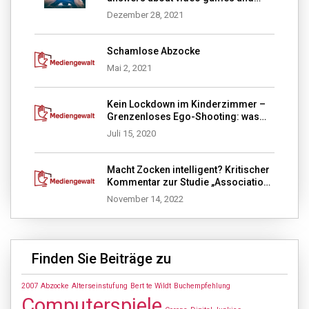
media violence“
Dezember 28, 2021
Schamlose Abzocke
Mai 2, 2021
Kein Lockdown im Kinderzimmer –
Grenzenloses Ego-Shooting: was
tun?
Juli 15, 2020
Macht Zocken intelligent? Kritischer
Kommentar zur Studie „Association
of video gaming with cognitive
November 14, 2022
performance among children“
Finden Sie Beiträge zu
2007
Abzocke
Alterseinstufung
Bert te Wildt
Buchempfehlung
Computerspiele