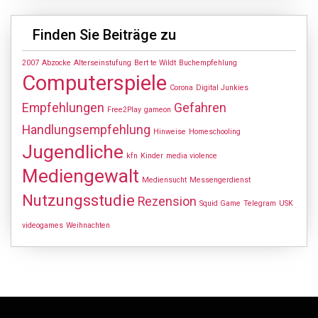
Finden Sie Beiträge zu
2007
Abzocke
Alterseinstufung
Bert te Wildt
Buchempfehlung
Computerspiele
Corona
Digital Junkies
Empfehlungen
Gefahren
Free2Play
gameon
Handlungsempfehlung
Hinweise
Homeschooling
Jugendliche
kfn
Kinder
media violence
Mediengewalt
Mediensucht
Messengerdienst
Nutzungsstudie
Rezension
Squid Game
Telegram
USK
videogames
Weihnachten