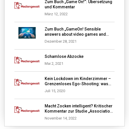
Zum Buch „Game On!“: Übersetzung
und Kommentar
März 12, 2022
Zum Buch „GameOn! Sensible
answers about video games and
media violence“
Dezember 28, 2021
Schamlose Abzocke
Mai 2, 2021
Kein Lockdown im Kinderzimmer –
Grenzenloses Ego-Shooting: was
tun?
Juli 15, 2020
Macht Zocken intelligent? Kritischer
Kommentar zur Studie „Association
of video gaming with cognitive
November 14, 2022
performance among children“