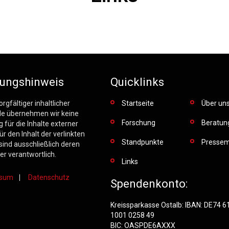
ungshinweis
Quicklinks
orgfältiger inhaltlicher
Startseite
Über un
lle übernehmen wir keine
Forschung
Beratun
 für die Inhalte externer
Für den Inhalt der verlinkten
Standpunkte
Pressem
sind ausschließlich deren
er verantwortlich.
Links
ssum
Datenschutz
Spendenkonto:
Kreissparkasse Ostalb: IBAN: DE74 
1001 0258 49
BIC: OASPDE6AXXX