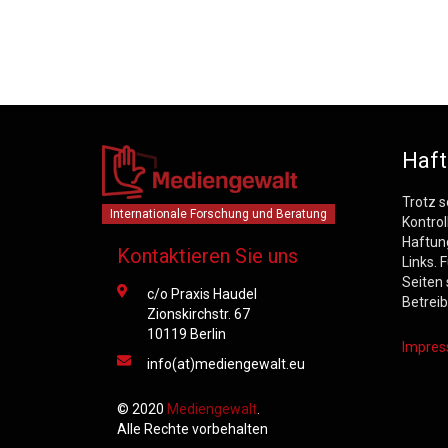
Haft
Trotz s
Internationale Forschung und Beratung
Kontro
Haftung
Kontaktieren Sie uns
Links. 
Seiten 
c/o Praxis Haudel
Betreib
Zionskirchstr. 67
10119 Berlin
Impre
info(at)mediengewalt.eu
© 2020
Mediengewalt
.
Alle Rechte vorbehalten